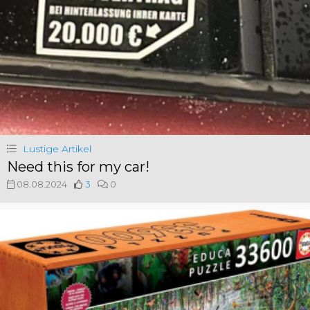
Lustige Artikel
Need this for my car!
08.08.2024
3
0