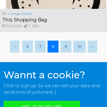
Lustige Artikel
This Shopping Bag
29.05.2024
0
0
‹
6
7
8
9
10
›
Wannt a cookie?
Click to signup. So we can sell your data and
send tons of junkmails ;)
YES, RUIN MY LIFE