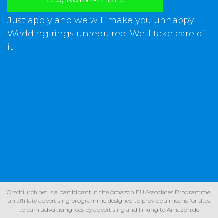
Just apply and we will make you unhappy!
Wedding rings unrequired. We'll take care of
it!
Orschlurch.net is a participant in the Amazon EU Associates Programme,
an affiliate advertising programme designed to provide a means for sites
to earn advertising fees by advertising and linking to Amazon.de