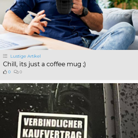
Lustige Artikel
Chill, its just a coffee mug ;)
0
0