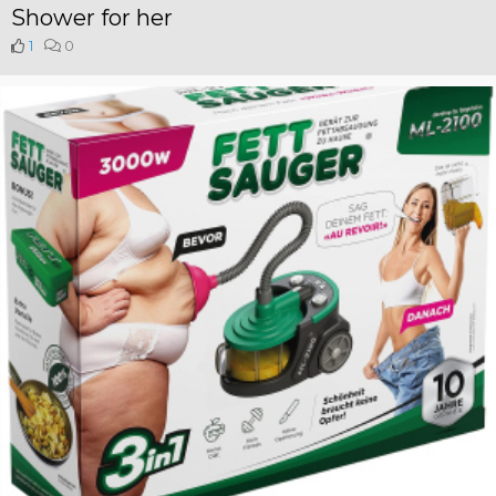
Shower for her
1
0