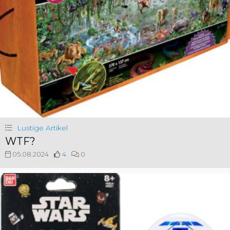
Lustige Artikel
WTF?
05.08.2024
4
0