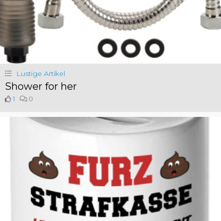
Lustige Artikel
Shower for her
1
0