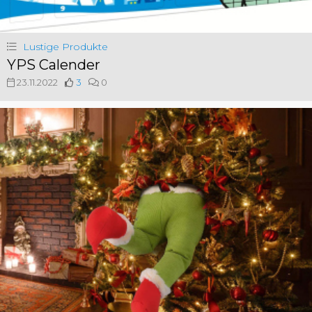
Lustige Produkte
YPS Calender
23.11.2022
3
0