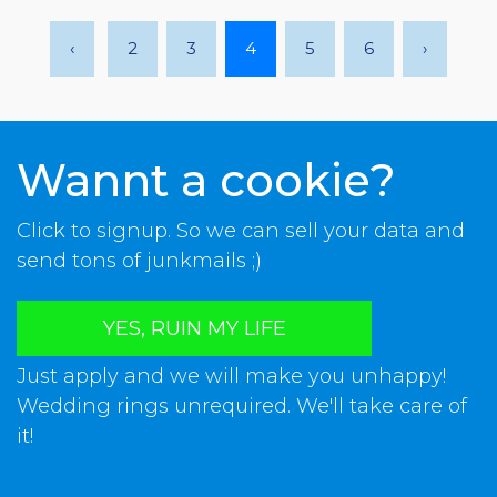
‹
2
3
4
5
6
›
Wannt a cookie?
Click to signup. So we can sell your data and
send tons of junkmails ;)
YES, RUIN MY LIFE
Just apply and we will make you unhappy!
Wedding rings unrequired. We'll take care of
it!