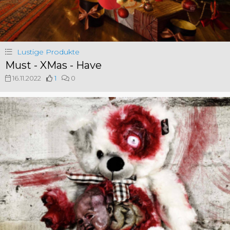
Lustige Produkte
Must - XMas - Have
16.11.2022
1
0